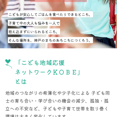
こどもが安心してごはんを食べたりできるところ。
子育て中の大人も悩みを一人で
抱え込まずにいられるところ。
そんな場所を、神戸のまちのあちこちにつくろう。
「こども地域応援
ネットワークＫＯＢＥ」
とは
地域のつながりの希薄化や少子化による
子ども同
士の育ち合い・学び合いの機会の減少、孤独・孤
立への不安など、子どもや子育て世帯を取り巻く
環境は大きく変化しています。