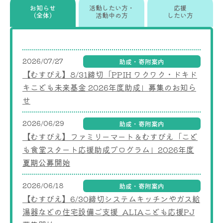
お知らせ
活動したい方・
応援
（全体）
活動中の方
したい方
2026/07/27
助成・寄附案内
【むすびえ】8/31締切「PPIH ワクワク・ドキド
キこども未来基金 2026年度助成」募集のお知ら
せ
2026/06/29
助成・寄附案内
【むすびえ】ファミリーマート＆むすびえ「こど
も食堂スタート応援助成プログラム」2026年度
夏期公募開始
2026/06/18
助成・寄附案内
【むすびえ】6/30締切システムキッチンやガス給
湯器などの住宅設備ご支援_ALIAこども応援PJ